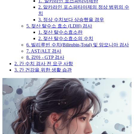
1. 알카라인 포스파타아제란
2. 알카라인 포스파타아제의 정상 범위의 수
치
3. 정상 수치보다 상승했을 경우
5. 젖산 탈수소 효소 (LDH) 검사
1. 젖산 탈수소효소란
2. 젖산 탈수소효소의 수치
6. 빌리루빈 수치(Bilirubin-Total) 및 암모니아 검사
7. AST/ALT 검사
8. 감마 - GTP 검사
2. 간 수치 검사 전 요구 사항
3. 간 건강을 위한 생활 습관